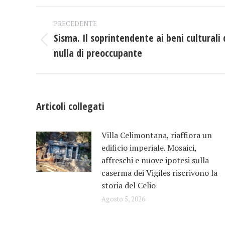
Naviga
PRECEDENTE
tra
Sisma. Il soprintendente ai beni culturali 
Post
nulla di preoccupante
i
precedente:
post
Articoli collegati
Villa Celimontana, riaffiora un
edificio imperiale. Mosaici,
affreschi e nuove ipotesi sulla
caserma dei Vigiles riscrivono la
storia del Celio
Agosto 5, 2026