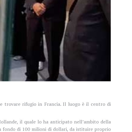
 trovare rifugio in Francia. Il luogo è il
centro di
ollande, il quale lo ha anticipato nell’ambito della
fondo di 100 milioni di dollari, da istituire proprio