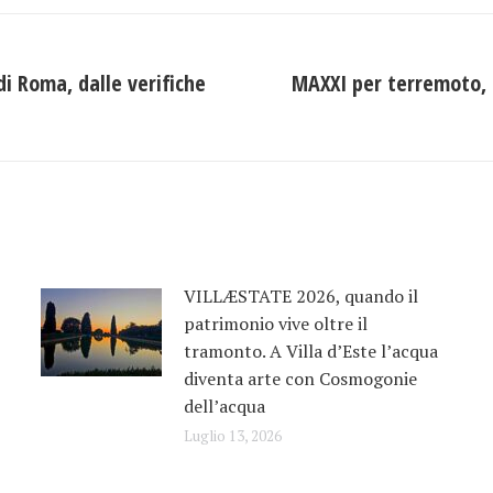
Facebook
X
LinkedIn
di Roma, dalle verifiche
MAXXI per terremoto, 
Prossimo
post:
VILLÆSTATE 2026, quando il
patrimonio vive oltre il
tramonto. A Villa d’Este l’acqua
diventa arte con Cosmogonie
dell’acqua
Luglio 13, 2026