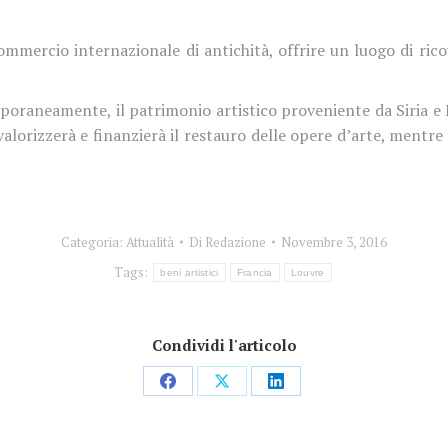
mercio internazionale di antichità, offrire un luogo di rico
poraneamente, il patrimonio artistico proveniente da Siria e 
alorizzerà e finanzierà il restauro delle opere d’arte, mentr
Categoria:
Attualità
Di
Redazione
Novembre 3, 2016
Tags:
beni artistici
Francia
Louvre
Condividi l'articolo
Condividi
Condividi
Condividi
su
su
su