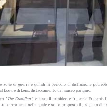
 zone di guerra e quindi in pericolo di distruzione potrebbe
o al Louvre di Lens, distaccamento del museo parigino.
ico
“The Guardian”,
è stato il presidente francese François H
sul terrorismo, nella quale è stato proposto il progetto di un 