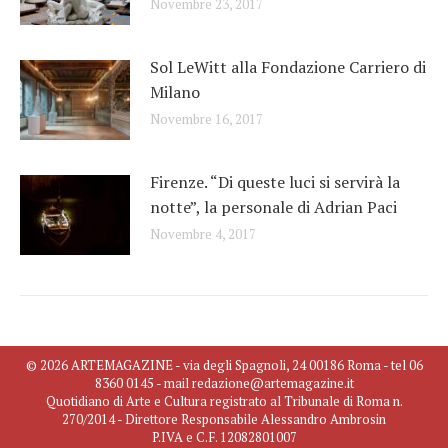
Novembre 23, 2017
Sol LeWitt alla Fondazione Carriero di
Milano
Novembre 16, 2017
Firenze. “Di queste luci si servirà la
notte”, la personale di Adrian Paci
Novembre 4, 2017
© 2026 ARTEMAGAZINE - via degli Spagnoli, 24 00186 Roma - tel 06
8360 0145 - mail redazione@artemagazine.it
Quotidiano di Arte e Cultura registrato al Tribunale di Roma n.
270/2014 - Direttore Responsabile Alessandro Ambrosin
P.IVA e C.F. 12082801007