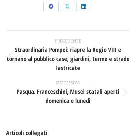
Condividi
Condividi
Condividi
su
su
su
Facebook
X
LinkedIn
Naviga
PRECEDENTE
tra
Straordinaria Pompei: riapre la Regio VIII e
tornano al pubblico case, giardini, terme e strade
Post
i
precedente:
lastricate
post
SUCCESSIVO
Pasqua. Franceschini, Musei statali aperti
Prossimo
domenica e lunedi
post:
Articoli collegati