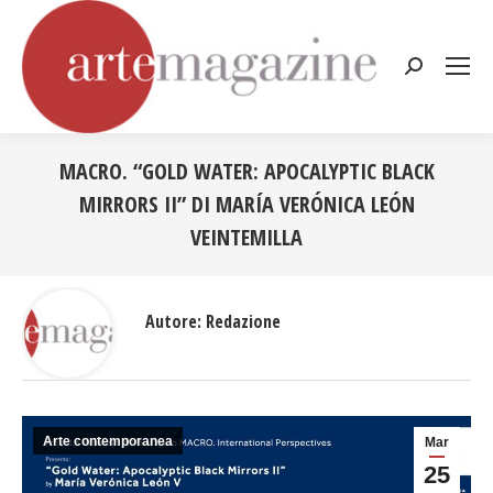
Cerca:
MACRO. “GOLD WATER: APOCALYPTIC BLACK
MIRRORS II” DI MARÍA VERÓNICA LEÓN
VEINTEMILLA
Tu sei qui:
Autore:
Redazione
Arte contemporanea
Mar
25