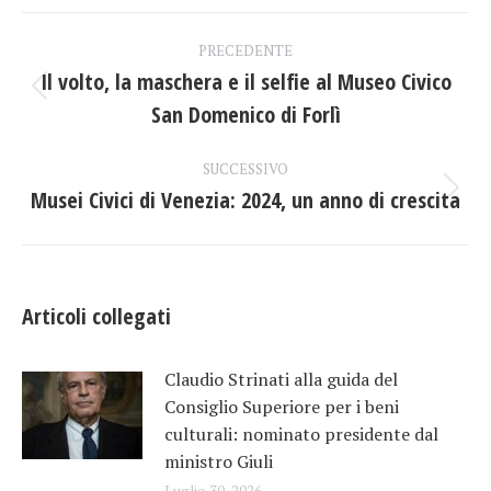
Facebook
X
LinkedIn
Naviga
PRECEDENTE
tra
Il volto, la maschera e il selfie al Museo Civico
Post
San Domenico di Forlì
i
precedente:
post
SUCCESSIVO
Musei Civici di Venezia: 2024, un anno di crescita
Prossimo
post:
Articoli collegati
Claudio Strinati alla guida del
Consiglio Superiore per i beni
culturali: nominato presidente dal
ministro Giuli
Luglio 30, 2026