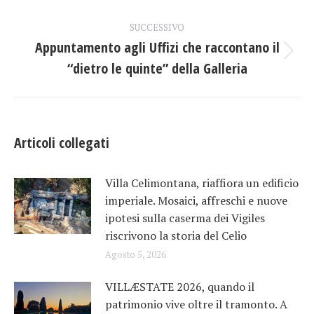
precedente:
i
SUCCESSIVO
Appuntamento agli Uffizi che raccontano il
post
Prossimo
“dietro le quinte” della Galleria
post:
Articoli collegati
Villa Celimontana, riaffiora un edificio
imperiale. Mosaici, affreschi e nuove
ipotesi sulla caserma dei Vigiles
riscrivono la storia del Celio
Agosto 5, 2026
VILLÆSTATE 2026, quando il
patrimonio vive oltre il tramonto. A