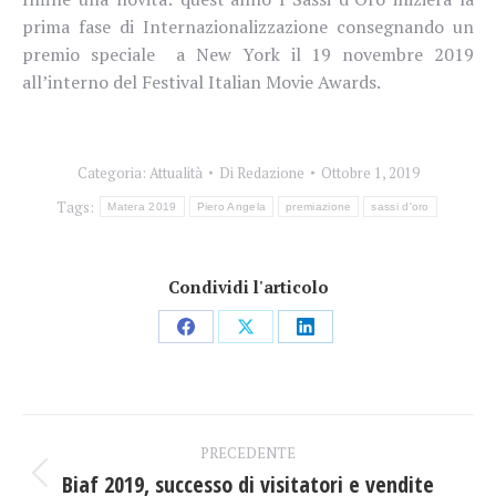
prima fase di Internazionalizzazione consegnando un
premio speciale a New York il 19 novembre 2019
all’interno del Festival Italian Movie Awards.
Categoria:
Attualità
Di
Redazione
Ottobre 1, 2019
Tags:
Matera 2019
Piero Angela
premiazione
sassi d'oro
Condividi l'articolo
Condividi
Condividi
Condividi
su
su
su
Facebook
X
LinkedIn
Naviga
PRECEDENTE
tra
Biaf 2019, successo di visitatori e vendite
Post