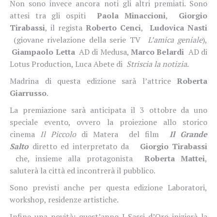
Non sono invece ancora noti gli altri premiati. Sono
attesi tra gli ospiti
Paola Minaccioni
,
Giorgio
Tirabassi
, il regista
Roberto Cenci
,
Ludovica Nasti
(giovane rivelazione della serie TV
L’amica geniale
),
Giampaolo Letta
AD di Medusa,
Marco Belardi
AD di
Lotus Production, Luca Abete di
Striscia la notizia
.
Madrina di questa edizione sarà l’attrice
Roberta
Giarrusso
.
La premiazione sarà anticipata il 3 ottobre da uno
speciale evento, ovvero la proiezione allo storico
cinema
Il Piccolo
di Matera
del film
Il Grande
Salto
diretto ed interpretato da
Giorgio Tirabassi
che, insieme alla protagonista
Roberta Mattei
,
saluterà la città ed incontrerà il pubblico.
Sono previsti anche per questa edizione Laboratori,
workshop, residenze artistiche.
Infine una novità: quest’anno I Sassi d’Oro inizierà la