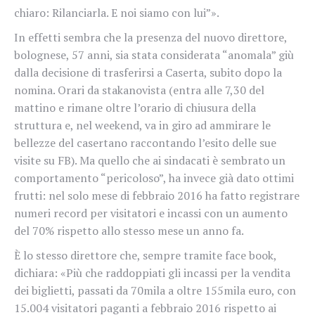
chiaro: Rilanciarla. E noi siamo con lui”».
In effetti sembra che la presenza del nuovo direttore,
bolognese, 57 anni, sia stata considerata “anomala” giù
dalla decisione di trasferirsi a Caserta, subito dopo la
nomina. Orari da stakanovista (entra alle 7,30 del
mattino e rimane oltre l’orario di chiusura della
struttura e, nel weekend, va in giro ad ammirare le
bellezze del casertano raccontando l’esito delle sue
visite su FB). Ma quello che ai sindacati è sembrato un
comportamento “pericoloso”, ha invece già dato ottimi
frutti:
nel solo mese di febbraio 2016 ha fatto registrare
numeri record per visitatori e incassi con un aumento
del 70% rispetto allo stesso mese un anno fa.
È lo stesso direttore che, sempre tramite face book,
dichiara: «Più che raddoppiati gli incassi per la vendita
dei biglietti, passati da 70mila a oltre 155mila euro, con
15.004 visitatori paganti a febbraio 2016 rispetto ai