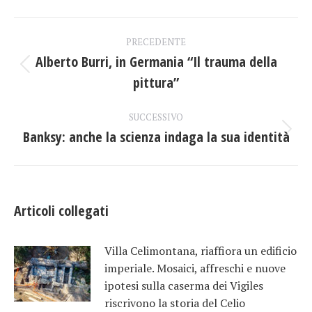
Facebook
X
LinkedIn
Naviga
PRECEDENTE
tra
Alberto Burri, in Germania “Il trauma della
Post
pittura”
i
precedente:
post
SUCCESSIVO
Banksy: anche la scienza indaga la sua identità
Prossimo
post:
Articoli collegati
Villa Celimontana, riaffiora un edificio
imperiale. Mosaici, affreschi e nuove
ipotesi sulla caserma dei Vigiles
riscrivono la storia del Celio