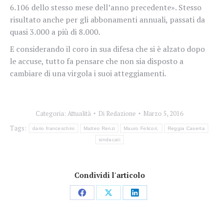
6.106 dello stesso mese dell’anno precedente». Stesso
risultato anche per gli abbonamenti annuali, passati da
quasi 3.000 a più di 8.000.
E considerando il coro in sua difesa che si è alzato dopo
le accuse, tutto fa pensare che non sia disposto a
cambiare di una virgola i suoi atteggiamenti.
Categoria:
Attualità
Di
Redazione
Marzo 5, 2016
Tags:
dario franceschini
Matteo Renzi
Mauro Felicori,
Reggia Caserta
sindacati
Condividi l'articolo
Condividi
Condividi
Condividi
su
su
su