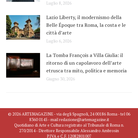
Luglio 8, 2026
Lazio Liberty, il modernismo della
Belle Époque tra Roma, la costa e le
città d’arte
Luglio 6, 2026
La Tomba François a Villa Giulia: il
ritorno di un capolavoro dell’arte
etrusca tra mito, politica e memoria
Giugno 30, 2026
© 2026 ARTEMAGAZINE - via degli Spagnoli, 24 00186 Roma - tel 06
8360 0145 - mail redazione@artemagazine.it
Quotidiano di Arte e Cultura registrato al Tribunale di Roma n.
270/2014 - Direttore Responsabile Alessandro Ambrosin
P.IVA e C.F. 12082801007