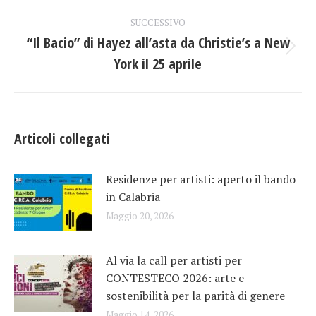
post
SUCCESSIVO
“Il Bacio” di Hayez all’asta da Christie’s a New
Prossimo
York il 25 aprile
post:
Articoli collegati
Residenze per artisti: aperto il bando
in Calabria
Maggio 20, 2026
Al via la call per artisti per
CONTESTECO 2026: arte e
sostenibilità per la parità di genere
Maggio 14, 2026