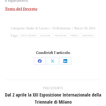
o equivalente.
Testo del Decreto
Categoria:
Studio & Lavoro
Di
Redazione
Marzo 30, 2016
Tags:
beni culturali
concorso
funzionari
mibact
selezione
Condividi l'articolo
Condividi
Condividi
Condividi
su
su
su
Facebook
X
LinkedIn
Naviga
PRECEDENTE
tra
Dal 2 aprile la XXI Esposizione Internazionale della
Post
Triennale di Milano
i
precedente: