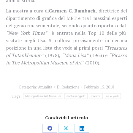
anni di storia.
La mostra a cura di
Carmen C. Bambach
,
direttrice del
dipartimento di grafica del MET e tra i massimi esperti
del genio rinascimentale, secondo quanto riportato dal
“New York Times”
è entrata nella Top 10 delle più
visitate negli Usa. Si colloca precisamente in decima
posizione in una lista che vede ai primi posti
“Treasures
of Tutankhamun”
(1978),
“Mona Lisa”
(1963) e
“Picasso
in The Metropolitan Museum of Art”
(2010).
Categoria:
Attualità
Di
Redazione
Febbraio 15, 2018
Tags:
Metropolitan Art Museum
michelangelo
mostra
new york
Condividi l'articolo
Condividi
Condividi
Condividi