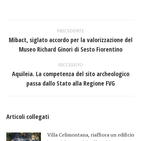
su
su
su
Facebook
X
LinkedIn
Naviga
PRECEDENTE
tra
Mibact, siglato accordo per la valorizzazione del
Post
Museo Richard Ginori di Sesto Fiorentino
i
precedente:
post
SUCCESSIVO
Aquileia. La competenza del sito archeologico
Prossimo
passa dallo Stato alla Regione FVG
post:
Articoli collegati
Villa Celimontana, riaffiora un edificio