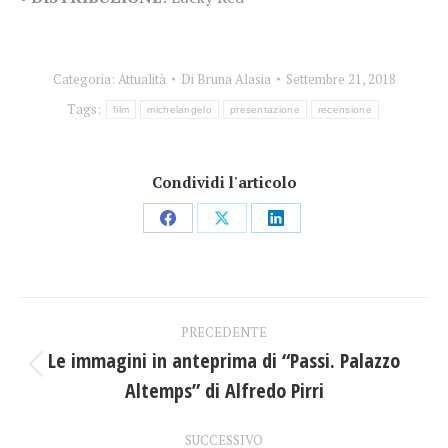
Categoria:
Attualità
Di
Bruna Alasia
Settembre 21, 2018
Tags:
film
michelangelo
presentazione
recensione
Condividi l'articolo
Condividi
Condividi
Condividi
su
su
su
Facebook
X
LinkedIn
Naviga
PRECEDENTE
tra
Le immagini in anteprima di “Passi. Palazzo
Post
Altemps” di Alfredo Pirri
i
precedente:
SUCCESSIVO