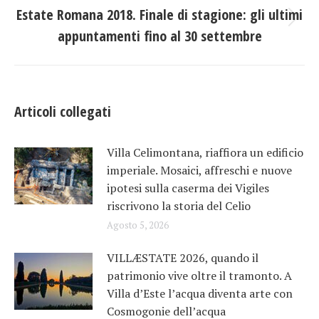
post
Estate Romana 2018. Finale di stagione: gli ultimi
Prossimo
appuntamenti fino al 30 settembre
post:
Articoli collegati
Villa Celimontana, riaffiora un edificio
imperiale. Mosaici, affreschi e nuove
ipotesi sulla caserma dei Vigiles
riscrivono la storia del Celio
Agosto 5, 2026
VILLÆSTATE 2026, quando il
patrimonio vive oltre il tramonto. A
Villa d’Este l’acqua diventa arte con
Cosmogonie dell’acqua