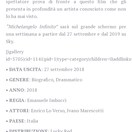
spettatore prova di fronte a questo film che gli
presenta in profondità un artista conosciuto come non
lo ha mai visto.
“Michelangelo Infinito”
sarà sul grande schermo per
una settimana a partire dal 27 settembre e dal 2019 su
Sky.
{igallery
id=3705|cid=1141|pid=1|type=category|children=0|addlinks=
•
DATA USCITA
: 27 settembre 2018
•
GENERE
: Biografico, Drammatico
•
ANNO
: 2018
•
REGIA
: Emanuele Imbucci
•
ATTORI
: Enrico Lo Verso, Ivano Marescotti
•
PAESE
: Italia
•
DISTRIBUZIONE
: Lucky Red