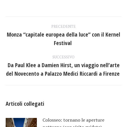
su
su
su
Facebook
X
LinkedIn
Naviga
PRECEDENTE
tra
Monza “capitale europea della luce” con il Kernel
Post
Festival
i
precedente:
post
SUCCESSIVO
Da Paul Klee a Damien Hirst, un viaggio nell’arte
Prossimo
del Novecento a Palazzo Medici Riccardi a Firenze
post:
Articoli collegati
Colosseo: tornano le aperture
notturne (con visita guidata)