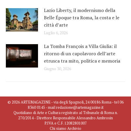
Lazio Liberty, il modernismo della
Belle Époque tra Roma, la costa e le
città d’arte
Luglio 6, 2026
La Tomba François a Villa Giulia: il
ritorno di un capolavoro dell’arte
etrusca tra mito, politica e memoria
Giugno 30, 2026
© 2026 ARTEMAGAZINE - via degli Spagnoli, 24 00186 Roma - tel 06
8360 0145 - mail redazione@artemagazine.it
Quotidiano di Arte e Cultura registrato al Tribunale di Roma n.
270/2014 - Direttore Responsabile Alessandro Ambrosin
P.IVA e C.F. 12082801007
Chi siamo
Archivio