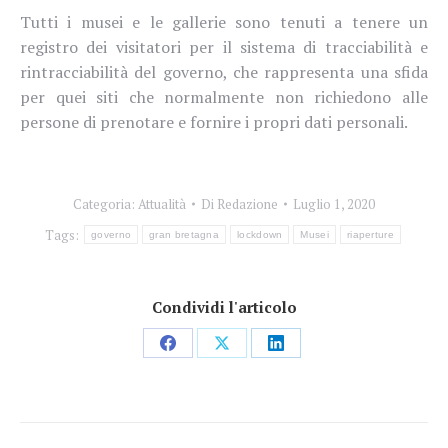
Tutti i musei e le gallerie sono tenuti a tenere un
registro dei visitatori per il sistema di tracciabilità e
rintracciabilità del governo, che rappresenta una sfida
per quei siti che normalmente non richiedono alle
persone di prenotare e fornire i propri dati personali.
Categoria:
Attualità
Di
Redazione
Luglio 1, 2020
Tags:
governo
gran bretagna
lockdown
Musei
riaperture
Condividi l'articolo
Condividi
Condividi
Condividi
su
su
su
Facebook
X
LinkedIn
Naviga