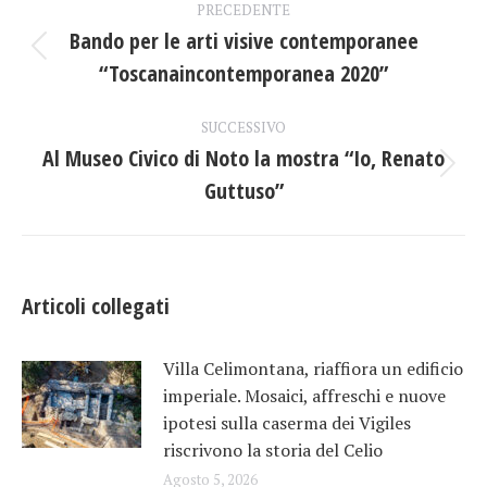
PRECEDENTE
tra
Bando per le arti visive contemporanee
Post
“Toscanaincontemporanea 2020”
i
precedente:
post
SUCCESSIVO
Al Museo Civico di Noto la mostra “Io, Renato
Prossimo
Guttuso”
post:
Articoli collegati
Villa Celimontana, riaffiora un edificio
imperiale. Mosaici, affreschi e nuove
ipotesi sulla caserma dei Vigiles
riscrivono la storia del Celio
Agosto 5, 2026