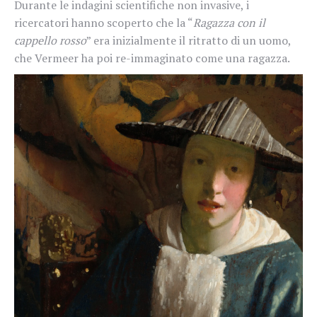
Durante le indagini scientifiche non invasive, i
ricercatori hanno scoperto che la “
Ragazza con il
cappello rosso
” era inizialmente il ritratto di un uomo,
che Vermeer ha poi re-immaginato come una ragazza.