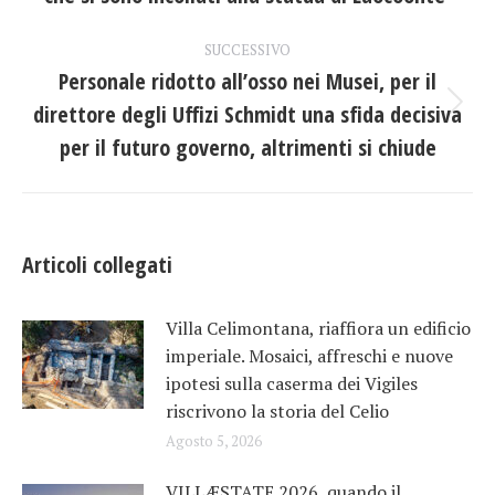
i
precedente:
post
SUCCESSIVO
Personale ridotto all’osso nei Musei, per il
direttore degli Uffizi Schmidt una sfida decisiva
Prossimo
post:
per il futuro governo, altrimenti si chiude
Articoli collegati
Villa Celimontana, riaffiora un edificio
imperiale. Mosaici, affreschi e nuove
ipotesi sulla caserma dei Vigiles
riscrivono la storia del Celio
Agosto 5, 2026
VILLÆSTATE 2026, quando il