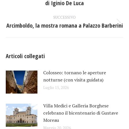
di Iginio De Luca
i
precedente:
post
SUCCESSIVO
Arcimboldo, la mostra romana a Palazzo Barberini
Prossimo
post:
Articoli collegati
Colosseo: tornano le aperture
notturne (con visita guidata)
Luglio 15, 2026
Villa Medici e Galleria Borghese
celebrano il bicentenario di Gustave
Moreau
Maggio 20, 2026