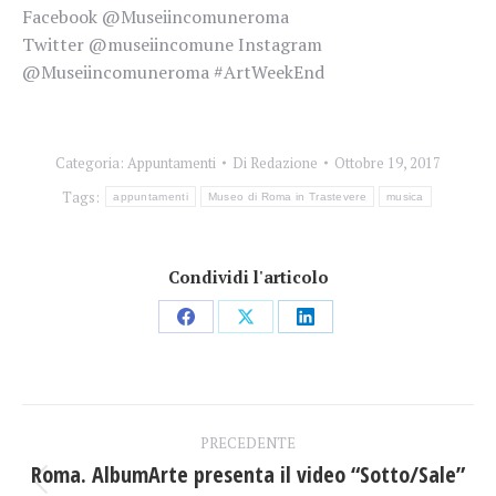
Facebook @Museiincomuneroma
Twitter @museiincomune Instagram
@Museiincomuneroma #ArtWeekEnd
Categoria:
Appuntamenti
Di
Redazione
Ottobre 19, 2017
Tags:
appuntamenti
Museo di Roma in Trastevere
musica
Condividi l'articolo
Condividi
Condividi
Condividi
su
su
su
Facebook
X
LinkedIn
Naviga
PRECEDENTE
tra
Roma. AlbumArte presenta il video “Sotto/Sale”
Post