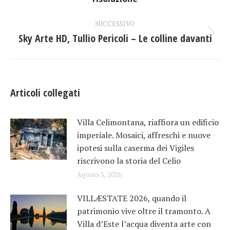
i
precedente:
post
SUCCESSIVO
Sky Arte HD, Tullio Pericoli – Le colline davanti
Prossimo
post:
Articoli collegati
Villa Celimontana, riaffiora un edificio
imperiale. Mosaici, affreschi e nuove
ipotesi sulla caserma dei Vigiles
riscrivono la storia del Celio
Agosto 5, 2026
VILLÆSTATE 2026, quando il
patrimonio vive oltre il tramonto. A
Villa d’Este l’acqua diventa arte con