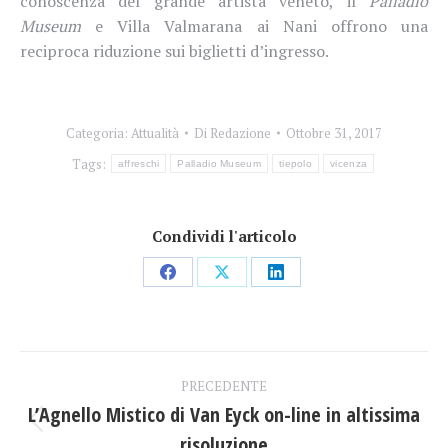
conoscenza del grande artista veneto, il
Palladio
Museum
e Villa Valmarana ai Nani offrono una
reciproca riduzione sui biglietti d’ingresso.
Categoria:
Attualità
Di
Redazione
Ottobre 31, 2017
Tags:
affreschi
Palladio Museum
tiepolo
vicenza
Condividi l'articolo
Condividi
Condividi
Condividi
su
su
su
Facebook
X
LinkedIn
Naviga
PRECEDENTE
tra
L’Agnello Mistico di Van Eyck on-line in altissima
Post
risoluzione