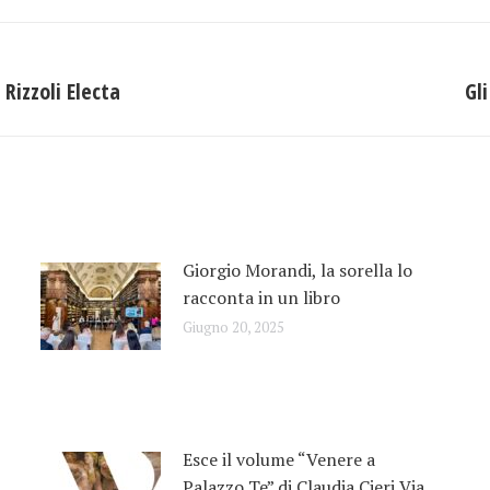
Facebook
X
LinkedIn
 Rizzoli Electa
Gl
Prossimo
post:
Giorgio Morandi, la sorella lo
racconta in un libro
Giugno 20, 2025
Esce il volume “Venere a
Palazzo Te” di Claudia Cieri Via