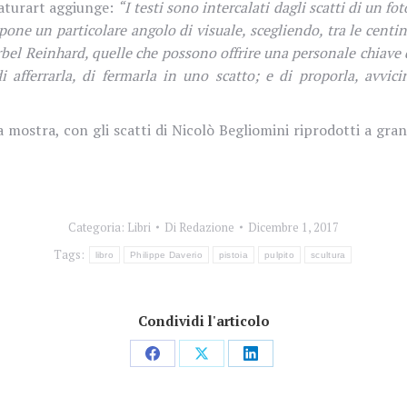
Naturart aggiunge:
“I testi sono intercalati dagli scatti di un fo
ne un particolare angolo di visuale, scegliendo, tra le centina
rbel Reinhard, quelle che possono offrire una personale chiave d
di afferrarla, di fermarla in uno scatto; e di proporla, avvi
a mostra, con gli scatti di Nicolò Begliomini riprodotti a gran
Categoria:
Libri
Di
Redazione
Dicembre 1, 2017
Tags:
libro
Philippe Daverio
pistoia
pulpito
scultura
Condividi l'articolo
Condividi
Condividi
Condividi
su
su
su