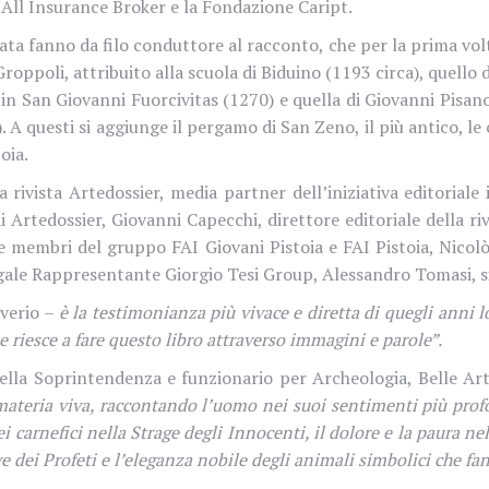
B All Insurance Broker e la Fondazione Caript.
ta fanno da filo conduttore al racconto, che per la prima volta 
i Groppoli, attribuito alla scuola di Biduino (1193 circa), quell
 San Giovanni Fuorcivitas (1270) e quella di Giovanni Pisano,
 A questi si aggiunge il pergamo di San Zeno, il più antico, le
oia.
a rivista Artedossier, media partner dell’iniziativa editoriale
i Artedossier, Giovanni Capecchi, direttore editoriale della r
 e membri del gruppo FAI Giovani Pistoia e FAI Pistoia, Nicol
Legale Rappresentante Giorgio Tesi Group, Alessandro Tomasi, s
averio –
è la testimonianza più vivace e diretta di quegli anni l
 riesce a fare questo libro attraverso immagini e parole”.
della Soprintendenza e funzionario per Archeologia, Belle Arti
ateria viva, raccontando l’uomo nei suoi sentimenti più prof
 carnefici nella Strage degli Innocenti, il dolore e la paura nel
ave dei Profeti e l’eleganza nobile degli animali simbolici che fa