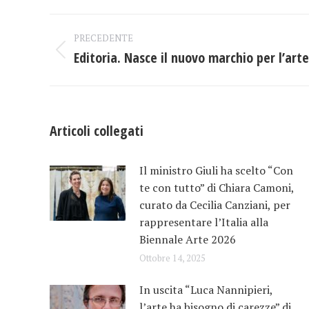
Naviga
PRECEDENTE
tra
Editoria. Nasce il nuovo marchio per l’arte
Post
precedente:
i
post
Articoli collegati
Il ministro Giuli ha scelto “Con
te con tutto” di Chiara Camoni,
curato da Cecilia Canziani, per
rappresentare l’Italia alla
Biennale Arte 2026
Ottobre 14, 2025
In uscita “Luca Nannipieri,
l’arte ha bisogno di carezze” di