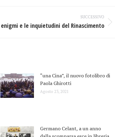
SUCCESSIVO
i enigmi e le inquietudini del Rinascimento
“una Cina”, il nuovo fotolibro di
Paola Ghirotti
Agosto 23, 2021
Germano Celant, a un anno
dalla scomparsa esce in libreria