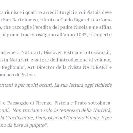
riunisce i quattro arredi liturgici a cui Pistoia deve
o di San Bartolomeo, riferito a Guido Bigarelli da Como
 che raccoglie l’eredita del padre Nicola e ne affina
 cui prime tracce risalgono all’anno 1043, riscoperto
 insieme a Naturart, Discover Pistoia e Intoscana.it,
ivista Naturart e autore dell’introduzione al volume,
ò Begliomini, Art Director della rivista NATURART e
indaco di Pistoia.
ontani e per molti oscuri. La sua lettura oggi richiede
 e Paesaggio di Firenze, Pistoia e Prato sottolinea:
ondi. Non troviamo solo la tenerezza della Natività,
la Crocifissione, l’angoscia nel Giudizio Finale. E poi
nno da base al pulpito”.