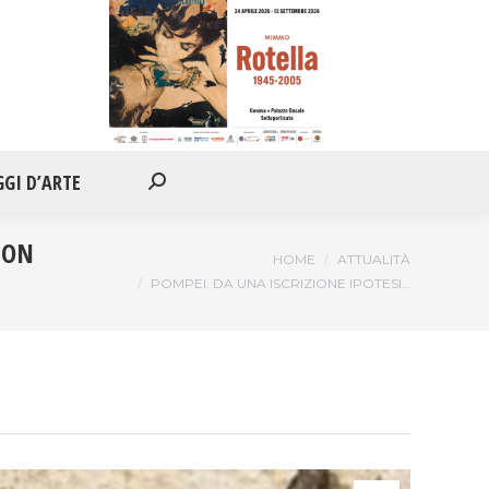
IONI
APPUNTAMENTI
VIAGGI D’ARTE
Cerca:
GGI D’ARTE
Cerca:
NON
Tu sei qui:
HOME
ATTUALITÀ
POMPEI. DA UNA ISCRIZIONE IPOTESI…