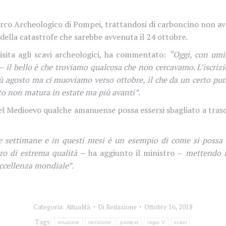
co Archeologico di Pompei, trattandosi di carboncino non avre
 della catastrofe che sarebbe avvenuta il 24 ottobre.
 visita agli scavi archeologici, ha commentato:
“Oggi, con umil
– il bello è che troviamo qualcosa che non cercavamo. L’iscriz
iù agosto ma ci muoviamo verso ottobre, il che da un certo pun
to non matura in estate ma più avanti”.
el Medioevo qualche amanuense possa essersi sbagliato a trascriv
 settimane e in questi mesi è un esempio di come si possa fa
oro di estrema qualità –
ha aggiunto il ministro –
mettendo in
eccellenza mondiale”.
Categoria:
Attualità
Di
Redazione
Ottobre 16, 2018
Tags:
eruzione
iscrizione
pompei
regio V
scavi