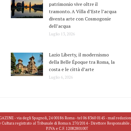
patrimonio vive oltre il
tramonto. A Villa d’Este l’acqua
diventa arte con Cosmogonie
dell’acqua
Luglio 13, 2026
Lazio Liberty, il modernismo
della Belle Époque tra Roma, la
costa e le città d’arte
Luglio 6, 2026
INE - via degli Spagnoli, 24 00186 Roma - tel 06 8360 0145 - mail redazio
e Cultura registrato al Tribunale di Roma n. 270/2014 - Direttore Responsabil
P.IVA e C.F. 12082801007