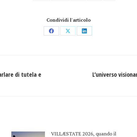
Condividi l'articolo
Condividi
Condividi
Condividi
su
su
su
Facebook
X
LinkedIn
rlare di tutela e
L’universo vision
Prossimo
post:
VILLÆSTATE 2026, quando il