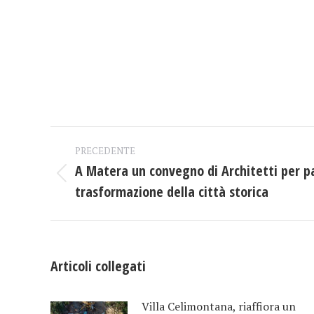
Naviga
PRECEDENTE
tra
A Matera un convegno di Architetti per pa
Post
trasformazione della città storica
i
precedente:
post
Articoli collegati
Villa Celimontana, riaffiora un