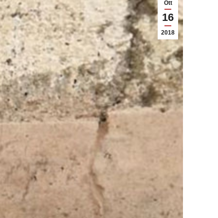
Ott
16
2018