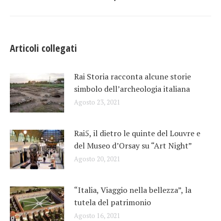
post
post:
Articoli collegati
Rai Storia racconta alcune storie
simbolo dell’archeologia italiana
Agosto 23, 2021
Rai5, il dietro le quinte del Louvre e
del Museo d’Orsay su “Art Night”
Agosto 20, 2021
“Italia, Viaggio nella bellezza”, la
tutela del patrimonio
Agosto 16, 2021