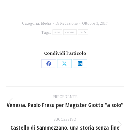
Categoria:
Media
Di
Redazione
Ottobre 3, 2017
Tags:
arte
cucina
rai 5
Condividi l'articolo
Condividi
Condividi
Condividi
su
su
su
Facebook
X
LinkedIn
Naviga
PRECEDENTE
tra
Venezia. Paolo Fresu per Magister Giotto “a solo”
Post
precedente:
i
SUCCESSIVO
Castello di Sammezzano, una storia senza fine
Prossimo