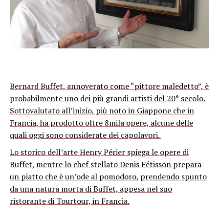
Bernard Buffet, annoverato come “pittore maledetto”, è
probabilmente uno dei più grandi artisti del 20° secolo.
Sottovalutato all’inizio, più noto in Giappone che in
Francia, ha prodotto oltre 8mila opere, alcune delle
quali oggi sono considerate dei capolavori.
Lo storico dell’arte Henry Périer spiega le opere di
Buffet, mentre lo chef stellato Denis Fétisson prepara
un piatto che è un’ode al pomodoro, prendendo spunto
da una natura morta di Buffet, appesa nel suo
ristorante di Tourtour, in Francia.