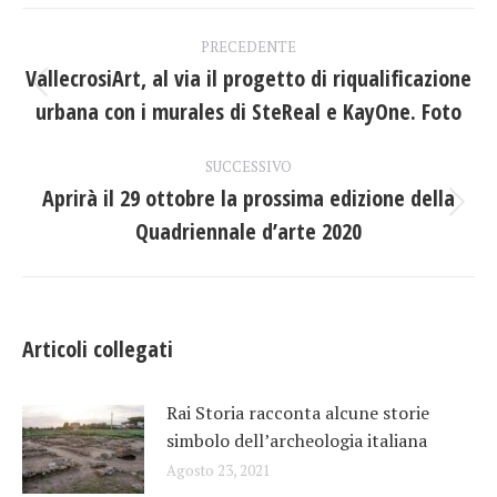
Facebook
X
LinkedIn
Naviga
PRECEDENTE
tra
VallecrosiArt, al via il progetto di riqualificazione
Post
urbana con i murales di SteReal e KayOne. Foto
i
precedente:
post
SUCCESSIVO
Aprirà il 29 ottobre la prossima edizione della
Prossimo
Quadriennale d’arte 2020
post:
Articoli collegati
Rai Storia racconta alcune storie
simbolo dell’archeologia italiana
Agosto 23, 2021