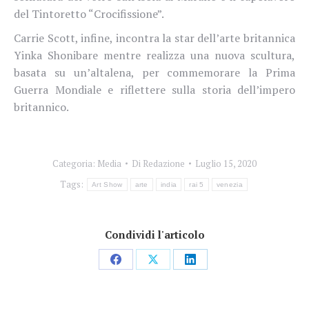
del Tintoretto “Crocifissione”.
Carrie Scott, infine, incontra la star dell’arte britannica
Yinka Shonibare mentre realizza una nuova scultura,
basata su un’altalena, per commemorare la Prima
Guerra Mondiale e riflettere sulla storia dell’impero
britannico.
Categoria:
Media
Di
Redazione
Luglio 15, 2020
Tags:
Art Show
arte
india
rai 5
venezia
Condividi l'articolo
Condividi
Condividi
Condividi
su
su
su