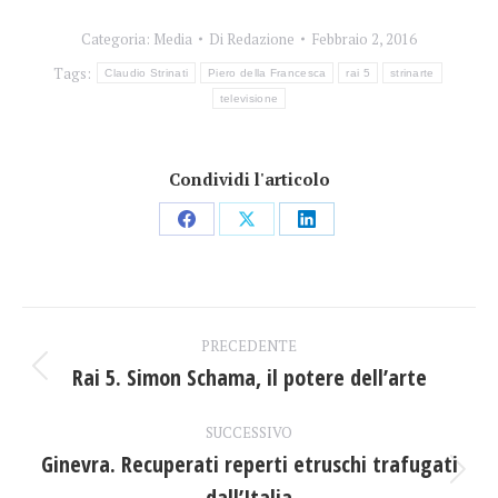
Categoria:
Media
Di
Redazione
Febbraio 2, 2016
Tags:
Claudio Strinati
Piero della Francesca
rai 5
strinarte
televisione
Condividi l'articolo
Condividi
Condividi
Condividi
su
su
su
Facebook
X
LinkedIn
Naviga
PRECEDENTE
tra
Rai 5. Simon Schama, il potere dell’arte
Post
precedente:
i
SUCCESSIVO
Ginevra. Recuperati reperti etruschi trafugati
post
Prossimo
dall’Italia