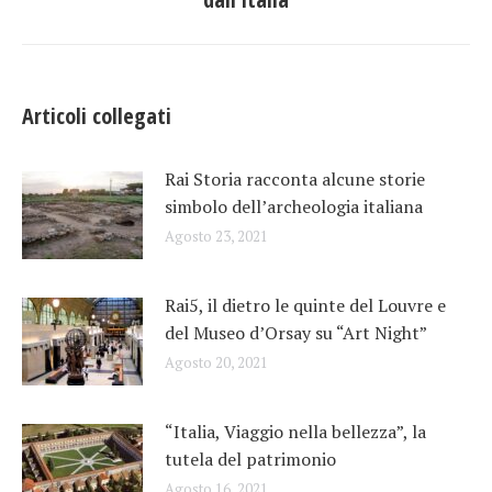
post:
Articoli collegati
Rai Storia racconta alcune storie
simbolo dell’archeologia italiana
Agosto 23, 2021
Rai5, il dietro le quinte del Louvre e
del Museo d’Orsay su “Art Night”
Agosto 20, 2021
“Italia, Viaggio nella bellezza”, la
tutela del patrimonio
Agosto 16, 2021