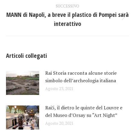
post
SUCCESSIVO
MANN di Napoli, a breve il plastico di Pompei sarà
Prossimo
interattivo
post:
Articoli collegati
Rai Storia racconta alcune storie
simbolo dell’archeologia italiana
Agosto 23, 2021
Rai5, il dietro le quinte del Louvre e
del Museo d’Orsay su “Art Night”
Agosto 20, 2021