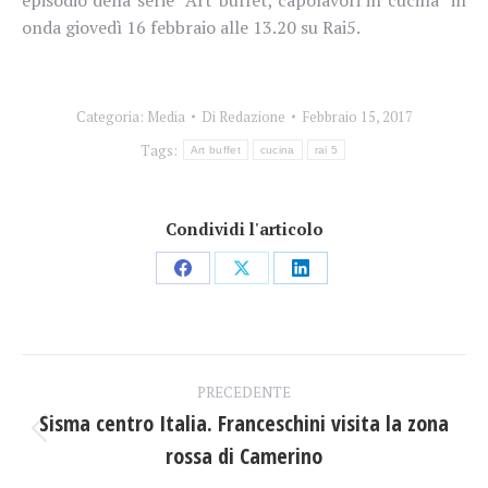
episodio della serie “Art buffet, capolavori in cucina” in
onda giovedì 16 febbraio alle 13.20 su Rai5.
Categoria:
Media
Di
Redazione
Febbraio 15, 2017
Tags:
Art buffet
cucina
rai 5
Condividi l'articolo
Condividi
Condividi
Condividi
su
su
su
Facebook
X
LinkedIn
Naviga
PRECEDENTE
tra
Sisma centro Italia. Franceschini visita la zona
Post
rossa di Camerino
i
precedente: