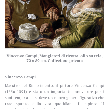
Vincenzo Campi, Mangiatori di ricotta, olio su tela,
72 x 89 cm. Collezione privata
Vincenzo Campi
Maestro del Rinascimento, il pittore Vincenzo Campi
(1536-1591) è stato un importante innovatore per i
suoi tempi: a lui si deve un nuovo genere figurativo che
trae spunto dalla vita quotidiana. Il dipinto “I