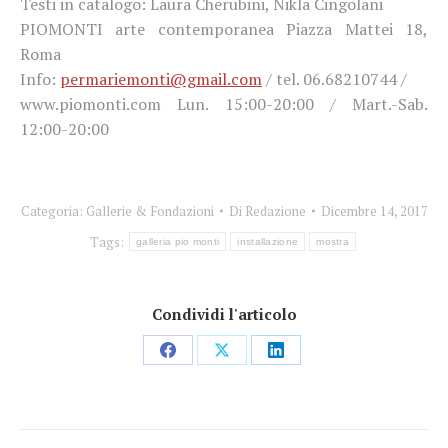
Testi in catalogo: Laura Cherubini, Nikla Cingolani
PIOMONTI arte contemporanea Piazza Mattei 18,
Roma
Info:
permariemonti@gmail.com
/ tel. 06.68210744 /
www.piomonti.com Lun. 15:00-20:00 / Mart.-Sab.
12:00-20:00
Categoria:
Gallerie & Fondazioni
Di
Redazione
Dicembre 14, 2017
Tags:
galleria pio monti
installazione
mostra
Condividi l'articolo
Condividi
Condividi
Condividi
su
su
su
Facebook
X
LinkedIn