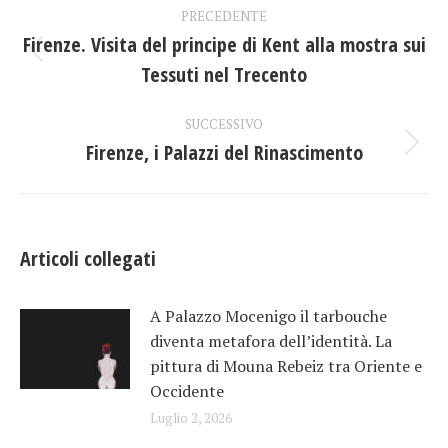
Naviga
PRECEDENTE
tra
Firenze. Visita del principe di Kent alla mostra sui
Post
Tessuti nel Trecento
i
precedente:
post
SUCCESSIVO
Firenze, i Palazzi del Rinascimento
Prossimo
post:
Articoli collegati
A Palazzo Mocenigo il tarbouche
diventa metafora dell’identità. La
pittura di Mouna Rebeiz tra Oriente e
Occidente
Luglio 2, 2026