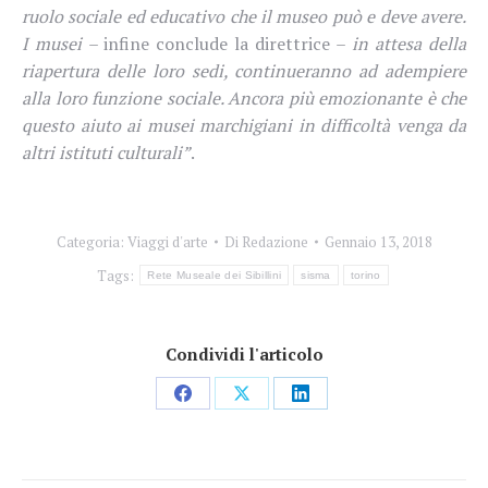
ruolo sociale ed educativo che il museo può e deve avere.
I musei
– infine conclude la direttrice –
in attesa della
riapertura delle loro sedi, continueranno ad adempiere
alla loro funzione sociale. Ancora più emozionante è che
questo aiuto ai musei marchigiani in difficoltà venga da
altri istituti culturali”
.
Categoria:
Viaggi d'arte
Di
Redazione
Gennaio 13, 2018
Tags:
Rete Museale dei Sibillini
sisma
torino
Condividi l'articolo
Condividi
Condividi
Condividi
su
su
su
Facebook
X
LinkedIn