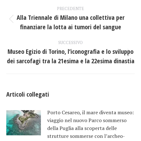
Naviga
PRECEDENTE
tra
Alla Triennale di Milano una collettiva per
Post
finanziare la lotta ai tumori del sangue
i
precedente:
post
SUCCESSIVO
Museo Egizio di Torino, l’iconografia e lo sviluppo
Prossimo
dei sarcofagi tra la 21esima e la 22esima dinastia
post:
Articoli collegati
Porto Cesareo, il mare diventa museo:
viaggio nel nuovo Parco sommerso
della Puglia alla scoperta delle
strutture sommerse con l’archeo-