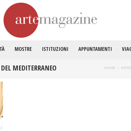
HOME
ATTUALITÀ
MOSTRE
ISTITUZ
TÀ
MOSTRE
ISTITUZIONI
APPUNTAMENTI
VIA
 DEL MEDITERRANEO
Tu sei qui:
HOME
ENTR