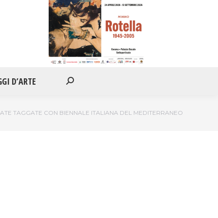
IONI
APPUNTAMENTI
VIAGGI D’ARTE
Cerca:
GGI D’ARTE
Cerca:
ATE TAGGATE CON BIENNALE ITALIANA DEL MEDITERRANEO