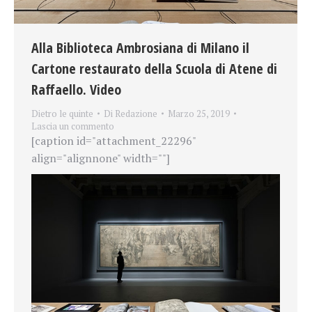
Alla Biblioteca Ambrosiana di Milano il
Cartone restaurato della Scuola di Atene di
Raffaello. Video
Dietro le quinte
Di
Redazione
Marzo 25, 2019
Lascia un commento
[caption id="attachment_22296"
align="alignnone" width=""]