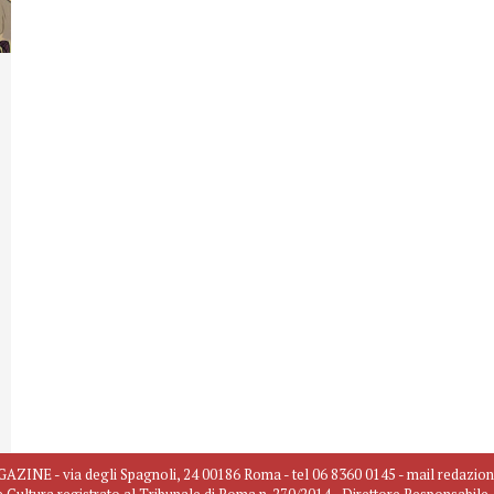
INE - via degli Spagnoli, 24 00186 Roma - tel 06 8360 0145 - mail redazio
e Cultura registrato al Tribunale di Roma n. 270/2014 - Direttore Responsabil