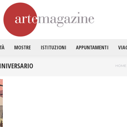
HOME
ATTUALITÀ
MOSTRE
ISTITUZ
TÀ
MOSTRE
ISTITUZIONI
APPUNTAMENTI
VIA
NIVERSARIO
Tu sei
HOME