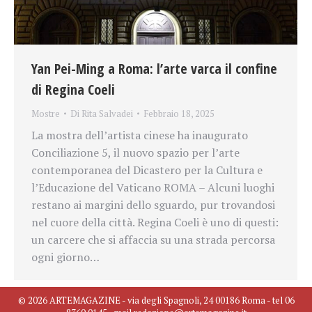
Yan Pei-Ming a Roma: l’arte varca il confine
di Regina Coeli
Mostre
Di
Rita Salvadei
Febbraio 18, 2025
La mostra dell’artista cinese ha inaugurato
Conciliazione 5, il nuovo spazio per l’arte
contemporanea del Dicastero per la Cultura e
l’Educazione del Vaticano ROMA – Alcuni luoghi
restano ai margini dello sguardo, pur trovandosi
nel cuore della città. Regina Coeli è uno di questi:
un carcere che si affaccia su una strada percorsa
ogni giorno…
© 2026 ARTEMAGAZINE - via degli Spagnoli, 24 00186 Roma - tel 06