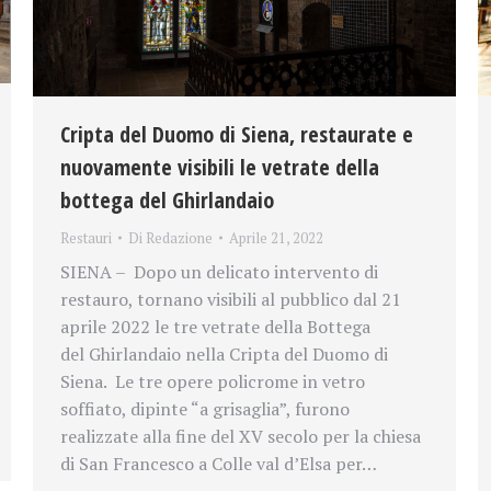
Cripta del Duomo di Siena, restaurate e
nuovamente visibili le vetrate della
bottega del Ghirlandaio
Restauri
Di
Redazione
Aprile 21, 2022
SIENA – Dopo un delicato intervento di
restauro, tornano visibili al pubblico dal 21
aprile 2022 le tre vetrate della Bottega
del Ghirlandaio nella Cripta del Duomo di
Siena. Le tre opere policrome in vetro
soffiato, dipinte “a grisaglia”, furono
realizzate alla fine del XV secolo per la chiesa
di San Francesco a Colle val d’Elsa per…