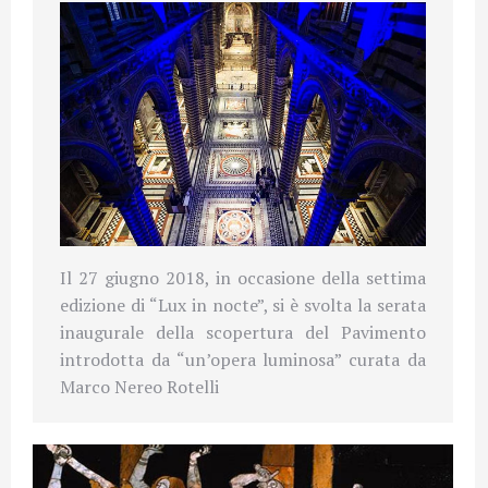
Il 27 giugno 2018, in occasione della settima
edizione di “Lux in nocte”, si è svolta la serata
inaugurale della scopertura del Pavimento
introdotta da “un’opera luminosa” curata da
Marco Nereo Rotelli