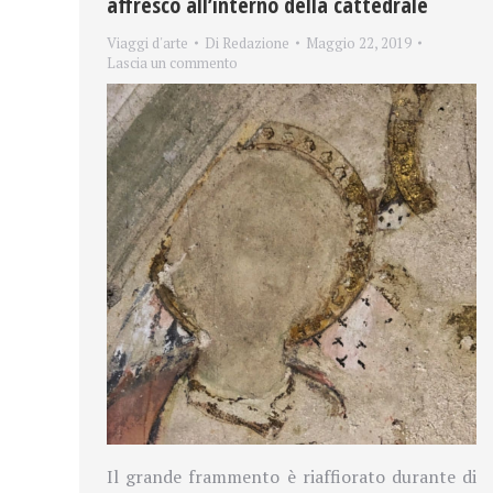
affresco all’interno della cattedrale
Viaggi d'arte
Di
Redazione
Maggio 22, 2019
Lascia un commento
Il grande frammento è riaffiorato durante di