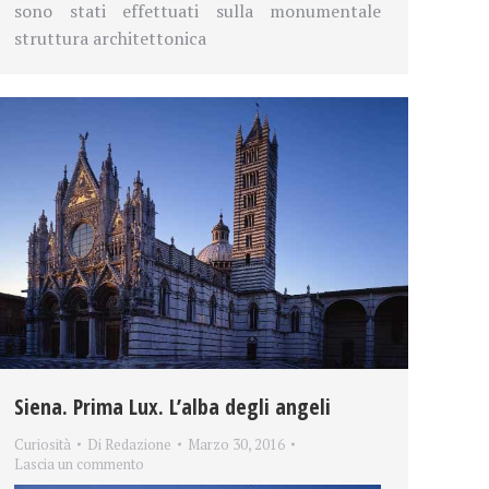
sono stati effettuati sulla monumentale
struttura architettonica
Siena. Prima Lux. L’alba degli angeli
Curiosità
Di
Redazione
Marzo 30, 2016
Lascia un commento