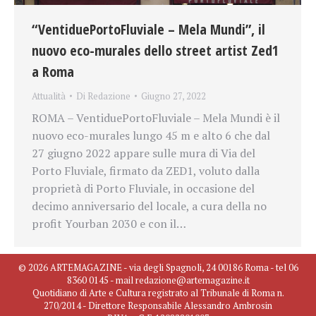
“VentiduePortoFluviale – Mela Mundi”, il
nuovo eco-murales dello street artist Zed1
a Roma
Attualità
Di
Redazione
Giugno 27, 2022
ROMA – VentiduePortoFluviale – Mela Mundi è il
nuovo eco-murales lungo 45 m e alto 6 che dal
27 giugno 2022 appare sulle mura di Via del
Porto Fluviale, firmato da ZED1, voluto dalla
proprietà di Porto Fluviale, in occasione del
decimo anniversario del locale, a cura della no
profit Yourban 2030 e con il…
© 2026 ARTEMAGAZINE - via degli Spagnoli, 24 00186 Roma - tel 06
8360 0145 - mail redazione@artemagazine.it
Quotidiano di Arte e Cultura registrato al Tribunale di Roma n.
270/2014 - Direttore Responsabile Alessandro Ambrosin