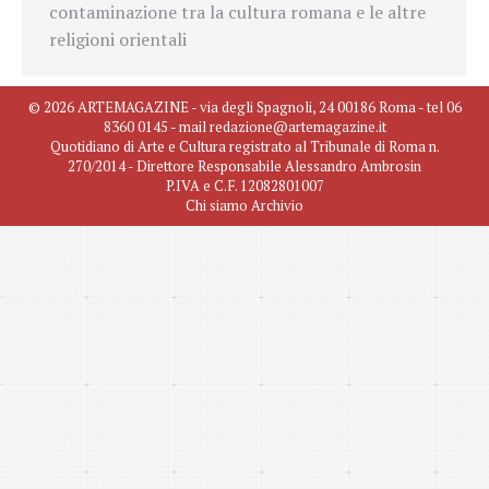
contaminazione tra la cultura romana e le altre
religioni orientali
© 2026 ARTEMAGAZINE - via degli Spagnoli, 24 00186 Roma - tel 06
8360 0145 - mail redazione@artemagazine.it
Quotidiano di Arte e Cultura registrato al Tribunale di Roma n.
270/2014 - Direttore Responsabile Alessandro Ambrosin
P.IVA e C.F. 12082801007
Chi siamo
Archivio