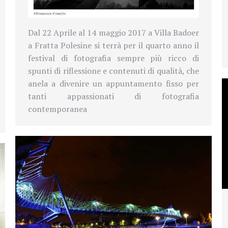
Dal 22 Aprile al 14 maggio 2017 a Villa Badoer
a Fratta Polesine si terrà per il quarto anno il
festival di fotografia sempre più ricco di
spunti di riflessione e contenuti di qualità, che
anela a divenire un appuntamento fisso per
tanti appassionati di fotografia
contemporanea