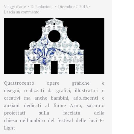
Viaggi d'arte
Di
Redazione
Dicembre 7, 2016
Lascia un commento
Quattrocento opere grafiche e
disegni,
realizzati da grafici, illustratori e
creativi ma anche bambini, adolescenti e
anziani
dedicati al fiume Arno, saranno
proiettati sulla facciata della
chiesa
nell’ambito del festival delle luci F-
Light