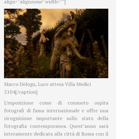
align="alignnone" width=""]
Marco Delogu, Luce attesa Villa Medici
2104[/caption]
L’esposizione come di consueto ospita
fotografi di fama internazionale e offre una
ricognizione importante sullo stato della
fotografia contemporanea. Quest’anno sarà
interamente dedicata alla città di Roma con il