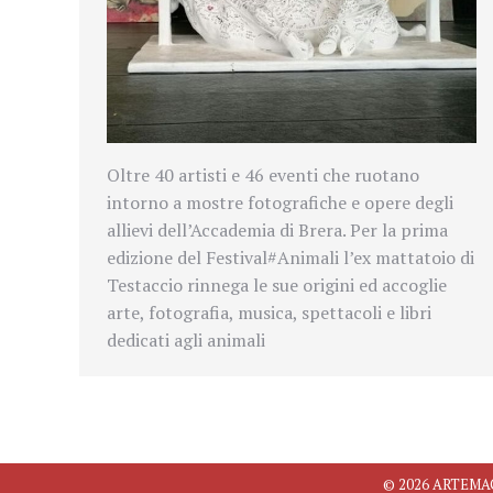
Oltre 40 artisti e 46 eventi che ruotano
intorno a mostre fotografiche e opere degli
allievi dell’Accademia di Brera. Per la prima
edizione del Festival#Animali l’ex mattatoio di
Testaccio rinnega le sue origini ed accoglie
arte, fotografia, musica, spettacoli e libri
dedicati agli animali
© 2026 ARTEMAGAZ