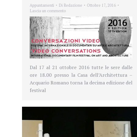
Appuntamenti
Di
Redazione
Ottobre 17, 2016
Lascia un commento
Dal 17 al 21 ottobre 2016 tutte le sere dalle
ore 18.00 presso la Casa dell’Architettura –
Acquario Romano torna la decima edizione del
festival