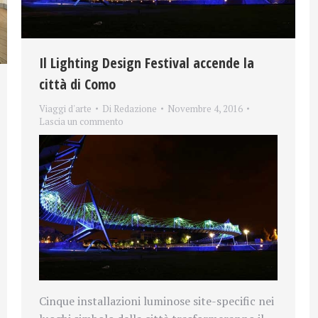
Il Lighting Design Festival accende la
città di Como
Viaggi d'arte
Di
Redazione
Novembre 4, 2016
Lascia un commento
Cinque installazioni luminose site-specific nei