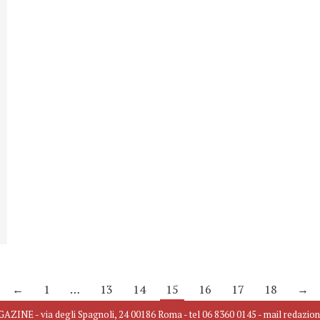
←
1
…
13
14
15
16
17
18
→
INE - via degli Spagnoli, 24 00186 Roma - tel 06 8360 0145 - mail redazio