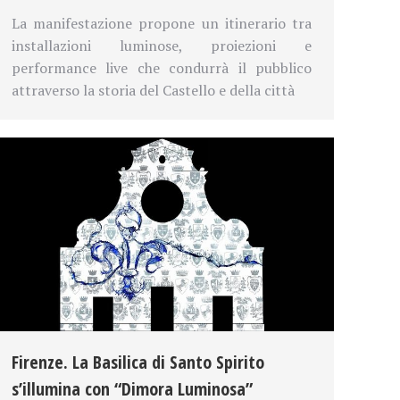
La manifestazione propone un itinerario tra
installazioni luminose, proiezioni e
performance live che condurrà il pubblico
attraverso la storia del Castello e della città
Firenze. La Basilica di Santo Spirito
s’illumina con “Dimora Luminosa”