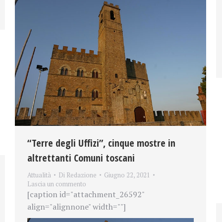
“Terre degli Uffizi”, cinque mostre in
altrettanti Comuni toscani
Attualità
Di
Redazione
Giugno 22, 2021
Lascia un commento
[caption id="attachment_26592"
align="alignnone" width=""]