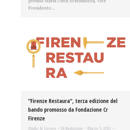
premio Maria Oliva Scaramuzza, Vice
Presidente…
“Firenze Restaura”, terza edizione del
bando promosso da Fondazione Cr
Firenze
Studio & Lavoro
Di
Redazione
Marzo 3, 2021