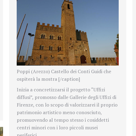
Poppi (Arezzo) Castello dei Conti Guidi che
ospiterà la mostra [/caption]
Inizia a concretizzarsi il progetto “Uffizi
diffusi”, promosso dalle Gallerie degli Uffizi di
Firenze, con lo scopo di valorizzarei il proprio
patrimonio artistico meno conosciuto,
promuovendo al tempo stesso i cosiddetti
centri minori con i loro piccoli musei
periferici