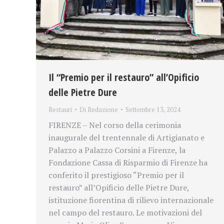
Il “Premio per il restauro” all’Opificio
delle Pietre Dure
Restauri
Di
Redazione
Settembre 13, 2024
FIRENZE – Nel corso della cerimonia
inaugurale del trentennale di Artigianato e
Palazzo a Palazzo Corsini a Firenze, la
Fondazione Cassa di Risparmio di Firenze ha
conferito il prestigioso “Premio per il
restauro” all’Opificio delle Pietre Dure,
istituzione fiorentina di rilievo internazionale
nel campo del restauro. Le motivazioni del