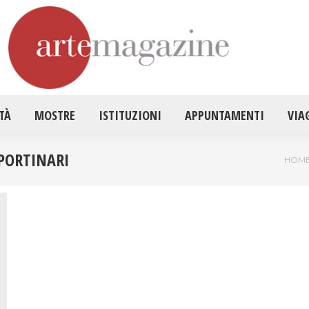
HOME
ATTUALITÀ
MOSTRE
ISTITUZ
TÀ
MOSTRE
ISTITUZIONI
APPUNTAMENTI
VIA
PORTINARI
Tu se
HOM