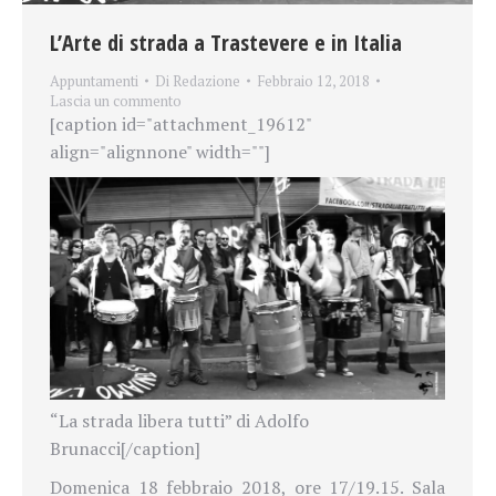
L’Arte di strada a Trastevere e in Italia
Appuntamenti
Di
Redazione
Febbraio 12, 2018
Lascia un commento
[caption id="attachment_19612"
align="alignnone" width=""]
“La strada libera tutti” di Adolfo
Brunacci[/caption]
Domenica 18 febbraio 2018, ore 17/19.15. Sala