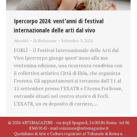
Ipercorpo 2024: vent’anni di festival
internazionale delle arti dal vivo
Attualità
Di
Redazione
Settembre 9, 2024
FORLÌ – Il Festival Internazionale delle Arti dal
Vivo Ipercorpo giunge quest’anno alla sua
ventesima edizione, una ricorrenza condivisa con
il collettivo artistico Città di Ebla, che organizza
l’evento. Gli appuntamenti si terranno dall’11 al
15 settembre presso l’EXATR e l’Arena Forlivese,
entrambi situati nel centro storico di Forlì.
L’EXATR, un ex deposito di corriere,…
© 2026 ARTEMAGAZINE - via degli Spagnoli, 24 00186 Roma - tel 06
8360 0145 - mail redazione@artemagazine.it
Quotidiano di Arte e Cultura registrato al Tribunale di Roma n.