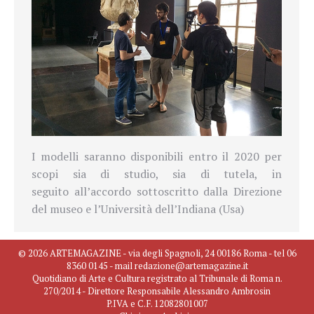
I modelli
saranno disponibili
entro il 2020 per
scopi sia di studio, sia di tutela, in
seguito all’accordo sottoscritto dalla Direzione
del museo e l’Università dell’Indiana (Usa)
© 2026 ARTEMAGAZINE - via degli Spagnoli, 24 00186 Roma - tel 06
8360 0145 - mail redazione@artemagazine.it
Quotidiano di Arte e Cultura registrato al Tribunale di Roma n.
270/2014 - Direttore Responsabile Alessandro Ambrosin
P.IVA e C.F. 12082801007