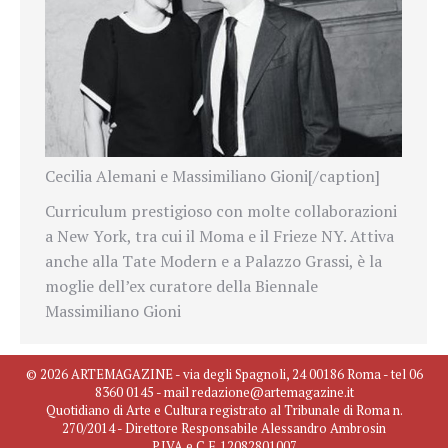
Cecilia Alemani e Massimiliano Gioni[/caption]
Curriculum prestigioso con molte collaborazioni
a New York, tra cui il Moma e il Frieze NY. Attiva
anche alla Tate Modern e a Palazzo Grassi, è la
moglie dell’ex curatore della Biennale
Massimiliano Gioni
© 2026 ARTEMAGAZINE - via degli Spagnoli, 24 00186 Roma - tel 06
8360 0145 - mail redazione@artemagazine.it
Quotidiano di Arte e Cultura registrato al Tribunale di Roma n.
270/2014 - Direttore Responsabile Alessandro Ambrosin
P.IVA e C.F. 12082801007