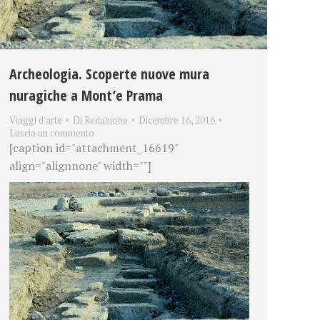
Archeologia. Scoperte nuove mura
nuragiche a Mont’e Prama
Viaggi d'arte
Di
Redazione
Dicembre 16, 2016
Lascia un commento
[caption id="attachment_16619"
align="alignnone" width=""]