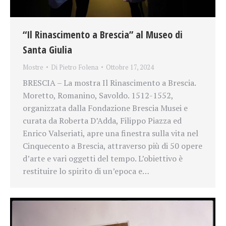
“Il Rinascimento a Brescia” al Museo di
Santa Giulia
Mostre
Di
Pietro Folena
Ottobre 17, 2024
BRESCIA – La mostra Il Rinascimento a Brescia.
Moretto, Romanino, Savoldo. 1512-1552,
organizzata dalla Fondazione Brescia Musei e
curata da Roberta D’Adda, Filippo Piazza ed
Enrico Valseriati, apre una finestra sulla vita nel
Cinquecento a Brescia, attraverso più di 50 opere
d’arte e vari oggetti del tempo. L’obiettivo è
restituire lo spirito di un’epoca e…