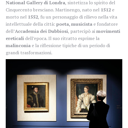
National Gallery di Londra
, sintetizza lo spirito del
Cinquecento bresciano. Martinengo, nato nel
1512
e
morto nel
1552
, fu un personaggio di rilievo nella vita
intellettuale della città:
poeta, musicista
e fondatore
dell’
Accademia dei Dubbiosi
, partecipò ai
movimenti
ereticali
dell’epoca. Il suo ritratto esprime la
malinconia
e la riflessione tipiche di un periodo di
grandi trasformazioni.