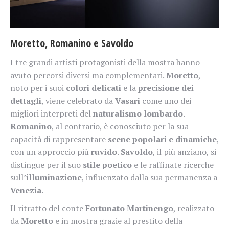
Moretto, Romanino e Savoldo
I tre grandi artisti protagonisti della mostra hanno
avuto percorsi diversi ma complementari.
Moretto
,
noto per i suoi
colori delicati
e la
precisione dei
dettagli
, viene celebrato da
Vasari
come uno dei
migliori interpreti del
naturalismo lombardo
.
Romanino
, al contrario, è conosciuto per la sua
capacità di rappresentare
scene popolari e dinamiche
,
con un approccio più
ruvido
.
Savoldo
, il più anziano, si
distingue per il suo
stile poetico
e le raffinate ricerche
sull’
illuminazione
, influenzato dalla sua permanenza a
Venezia
.
Il ritratto del conte
Fortunato Martinengo
, realizzato
da
Moretto
e in mostra grazie al prestito della