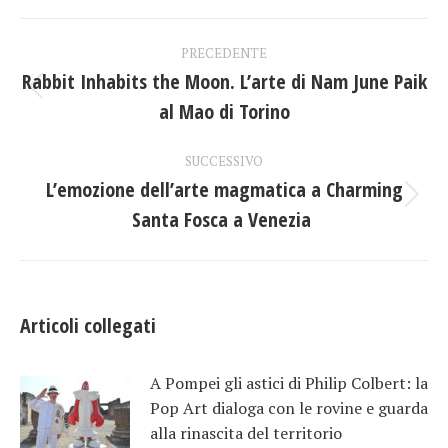
Facebook
X
LinkedIn
Naviga
PRECEDENTE
tra
Rabbit Inhabits the Moon. L’arte di Nam June Paik
Post
al Mao di Torino
i
precedente:
post
SUCCESSIVO
L’emozione dell’arte magmatica a Charming
Prossimo
Santa Fosca a Venezia
post:
Articoli collegati
A Pompei gli astici di Philip Colbert: la
Pop Art dialoga con le rovine e guarda
alla rinascita del territorio