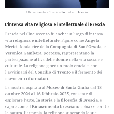
Il Rinascimento a Brescia – Foto Alberto Mancini
L’intensa vita
religiosa e intellettuale
di Brescia
Brescia nel Cinquecento fu anche un luogo di intensa
vita
religiosa e intellettuale
. Figure come
Angela
Merici
, fondatrice della
Compagnia di Sant’Orsola
, e
Veronica Gambara
, poetessa, rappresentano la
partecipazione attiva delle
donne
nella vita sociale e
culturale. La religione giocò un ruolo cruciale, con
l’avvicinarsi del
Concilio di Trento
e il fermento dei
movimenti
riformatori
.
La mostra, ospitata al
Museo di Santa Giulia
dal
18
ottobre 2024 al 16 febbraio 2025
, consente di
esplorare l’
arte, la storia
e la
filosofia di Brescia
, e
capire come il
Rinascimento bresciano
abbia celebrato
la natura, l’armonia, la religione superando le sue