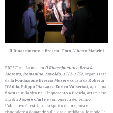
Il Rinascimento a Brescia - Foto Alberto Mancini
BRESCIA – La mostra
Il Rinascimento a Brescia.
Moretto, Romanino, Savoldo. 1512-1552
, organizzata
dalla
Fondazione Brescia Musei
e curata da
Roberta
D’Adda, Filippo Piazza
ed
Enrico Valseriati
, apre una
finestra sulla vita nel Cinquecento a Brescia, attraverso
più di
50 opere d’arte
e vari oggetti del tempo.
L’obiettivo è restituire lo spirito di un’epoca e
rispondere a domande sulla vita quotidiana, le mode, le