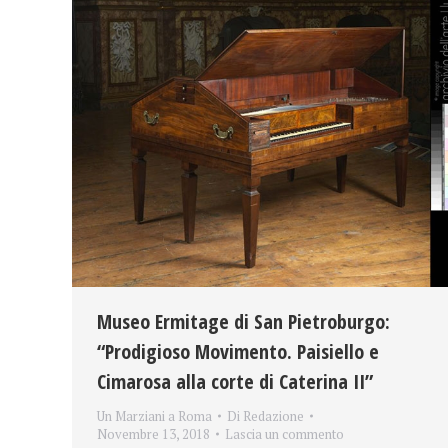
Museo Ermitage di San Pietroburgo:
“Prodigioso Movimento. Paisiello e
Cimarosa alla corte di Caterina II”
Un Marziani a Roma
Di
Redazione
Novembre 13, 2018
Lascia un commento