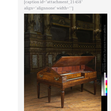
[caption id="attachment_21458"
align="alignnone" width=""]