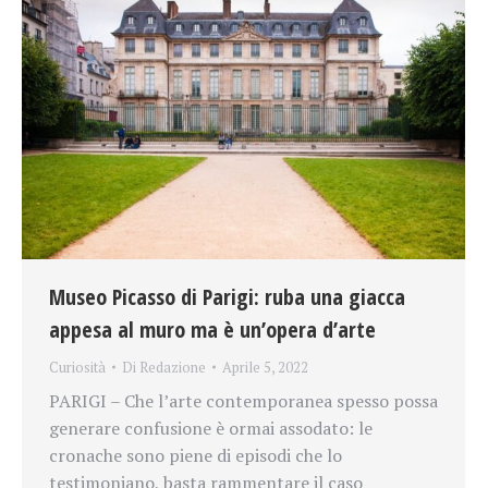
Museo Picasso di Parigi: ruba una giacca
appesa al muro ma è un’opera d’arte
Curiosità
Di
Redazione
Aprile 5, 2022
PARIGI – Che l’arte contemporanea spesso possa
generare confusione è ormai assodato: le
cronache sono piene di episodi che lo
testimoniano, basta rammentare il caso