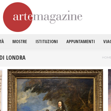
HOME
ATTUALITÀ
MOSTRE
ISTITUZ
TÀ
MOSTRE
ISTITUZIONI
APPUNTAMENTI
VIA
 DI LONDRA
Tu se
HOM