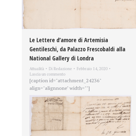
Le Lettere d’amore di Artemisia
Gentileschi, da Palazzo Frescobaldi alla
National Gallery di Londra
Attualità
Di
Redazione
Febbraio 14, 2020
Lascia un commento
[caption id="attachment_24236"
align="alignnone" width=""]