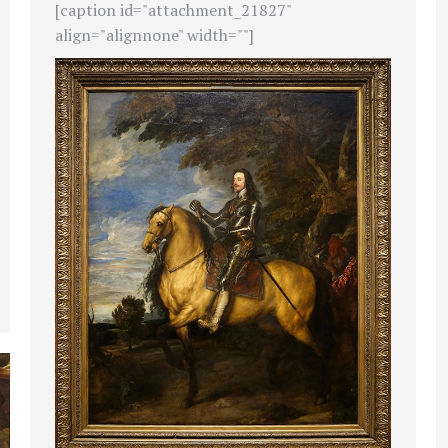
[caption id="attachment_21827"
align="alignnone" width=""]