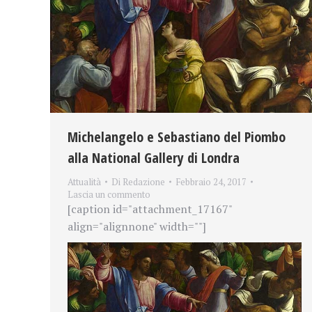
Michelangelo e Sebastiano del Piombo
alla National Gallery di Londra
Attualità
Di
Redazione
Febbraio 24, 2017
Lascia un commento
[caption id="attachment_17167"
align="alignnone" width=""]