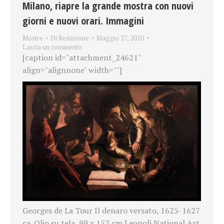
Milano, riapre la grande mostra con nuovi
giorni e nuovi orari. Immagini
Mostre
Di
Redazione
Maggio 27, 2020
Lascia un commento
[caption id="attachment_24621"
align="alignnone" width=""]
Georges de La Tour Il denaro versato, 1625-1627
ca. Olio su tela, 99 x 152 cm Leopoli National Art