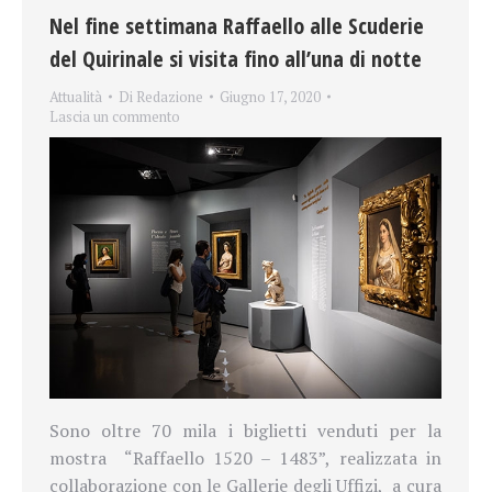
Nel fine settimana Raffaello alle Scuderie
del Quirinale si visita fino all’una di notte
Attualità
Di
Redazione
Giugno 17, 2020
Lascia un commento
Sono oltre 70 mila i biglietti venduti per la
mostra
“Raffaello 1520 – 1483”, realizzata in
collaborazione con le Gallerie degli Uffizi,
a cura