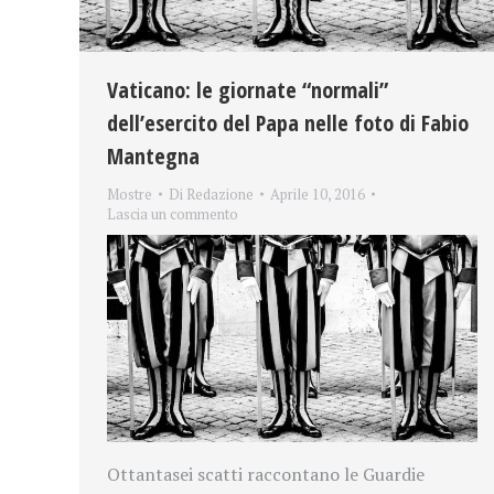
Vaticano: le giornate “normali”
dell’esercito del Papa nelle foto di Fabio
Mantegna
Mostre
Di
Redazione
Aprile 10, 2016
Lascia un commento
Ottantasei scatti raccontano le Guardie