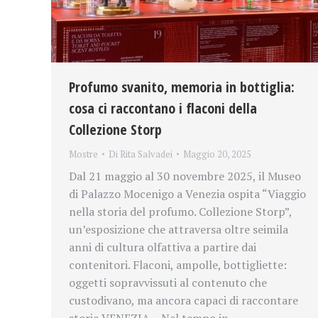
Profumo svanito, memoria in bottiglia:
cosa ci raccontano i flaconi della
Collezione Storp
Mostre
Di
Rita Salvadei
Maggio 20, 2025
Dal 21 maggio al 30 novembre 2025, il Museo
di Palazzo Mocenigo a Venezia ospita “Viaggio
nella storia del profumo. Collezione Storp”,
un’esposizione che attraversa oltre seimila
anni di cultura olfattiva a partire dai
contenitori. Flaconi, ampolle, bottigliette:
oggetti sopravvissuti al contenuto che
custodivano, ma ancora capaci di raccontare
storie VENEZIA – Nel tempo in…