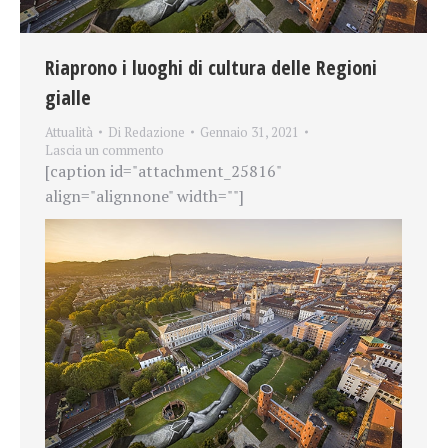
Riaprono i luoghi di cultura delle Regioni
gialle
Attualità
Di
Redazione
Gennaio 31, 2021
Lascia un commento
[caption id="attachment_25816"
align="alignnone" width=""]