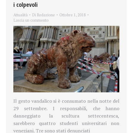
i colpevoli
Attualità
Di
Redazione
Ottobre 1, 2018
Lascia un commento
Il gesto vandalico si è consumato nella notte del
29 settembre. I responsabili, che hanno
danneggiato la scultura settecentesca,
sarebbero quattro studenti universitari non
veneziani. Tre sono stati denunciati