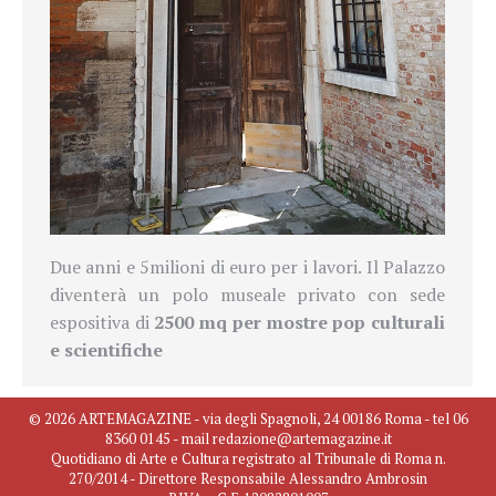
Due anni e 5milioni di euro per i lavori. Il Palazzo
diventerà un polo museale privato con sede
espositiva di
2500 mq per mostre pop culturali
e scientifiche
© 2026 ARTEMAGAZINE - via degli Spagnoli, 24 00186 Roma - tel 06
8360 0145 - mail redazione@artemagazine.it
Quotidiano di Arte e Cultura registrato al Tribunale di Roma n.
270/2014 - Direttore Responsabile Alessandro Ambrosin