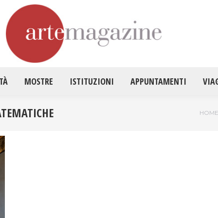
HOME
ATTUALITÀ
MOSTRE
ISTITUZ
TÀ
MOSTRE
ISTITUZIONI
APPUNTAMENTI
VIA
ATEMATICHE
Tu se
HOM