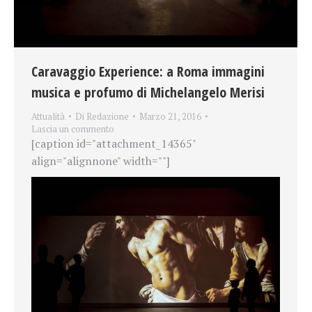
Caravaggio Experience: a Roma immagini
musica e profumo di Michelangelo Merisi
Attualità
Di
Redazione
Marzo 21, 2016
Lascia un commento
[caption id="attachment_14365"
align="alignnone" width=""]