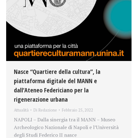
Nasce “Quartiere della cultura”, la
piattaforma digitale del MANN e
dall’Ateneo Federiciano per la
rigenerazione urbana
Attualità
Di
Redazione
Febbraio 25, 2022
NAPOLI – Dalla sinergia tra il MANN – Museo
Archeologico Nazionale di Napoli e l’Università
degli Studi Federico II nasce