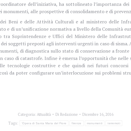
oordinatore dell’iniziativa, ha sottolineato l’importanza dei 
 dei monumenti, alle prospettive di consolidamento e di preven
 dei Beni e delle Attività Culturali e al ministero delle Inf
to e di un’unificazione normativa a livello della Comunità europ
 tra Soprintendenze e Uffici del Ministero delle Infrastru
 soggetti preposti agli interventi urgenti in caso di sisma. Al
numenti, di diagnostica sullo stato di conservazione a fronte
caso di catastrofe. Infine è emersa l’opportunità che nelle se
alle tecnologie costruttive e che quindi nei futuri concorsi 
così da poter configurare un’interlocuzione sui problemi stru
Categoria:
Attualità
Di
Redazione
Dicembre 16, 2016
Tags:
'Opera di Santa Maria del Fiore
firenze
monumenti
terremoti