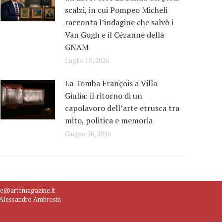
scalzi, in cui Pompeo Micheli
racconta l’indagine che salvò i
Van Gogh e il Cézanne della
GNAM
Luglio 10, 2026
La Tomba François a Villa
Giulia: il ritorno di un
capolavoro dell’arte etrusca tra
mito, politica e memoria
Giugno 30, 2026
ne@artemagazine.it
e Alessandro Ambrosin