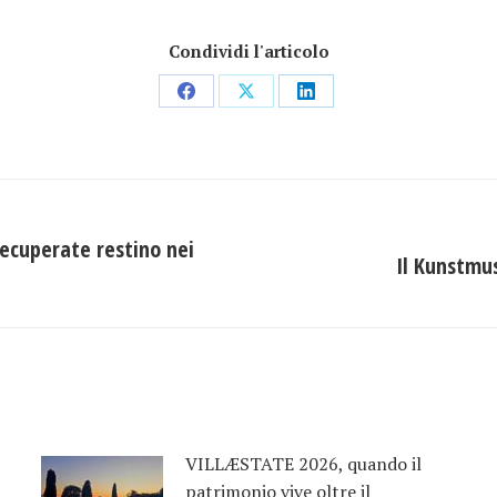
Condividi l'articolo
Condividi
Condividi
Condividi
su
su
su
Facebook
X
LinkedIn
recuperate restino nei
Il Kunstmus
Prossimo
post:
VILLÆSTATE 2026, quando il
patrimonio vive oltre il