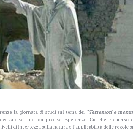
enze la giornata di studi sul tema dei
“Terremoti e monu
dei vari settori con precise esperienze. Ciò che è emerso d
velli di incertezza sulla natura e l’applicabilità delle regol