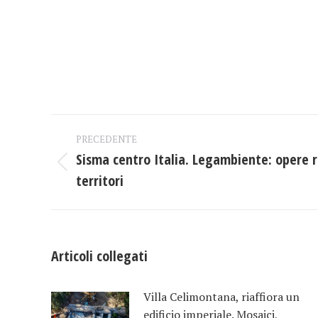
Naviga
PRECEDENTE
tra
Sisma centro Italia. Legambiente: opere 
Post
territori
i
precedente:
post
Articoli collegati
Villa Celimontana, riaffiora un
edificio imperiale. Mosaici,