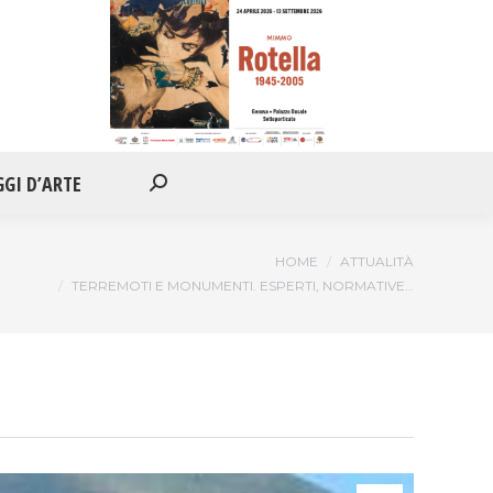
IONI
APPUNTAMENTI
VIAGGI D’ARTE
Cerca:
GGI D’ARTE
Cerca:
Tu sei qui:
HOME
ATTUALITÀ
TERREMOTI E MONUMENTI. ESPERTI, NORMATIVE…